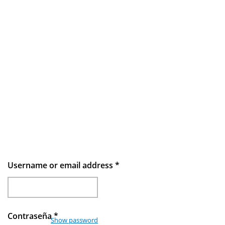
Username or email address
*
Contraseña
*
Show password