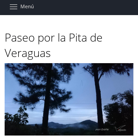
Pasar
Toggle menu visibility
Menú
al
contenido
principal
Paseo por la Pita de
Veraguas