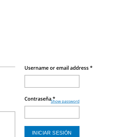
Username or email address
*
Contraseña
*
Show password