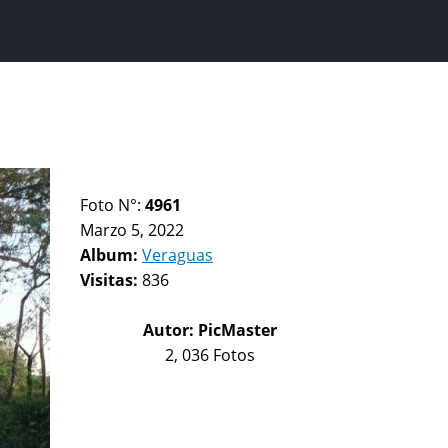
Foto N°:
4961
Marzo 5, 2022
Album:
Veraguas
Visitas:
836
Autor:
PicMaster
2, 036 Fotos