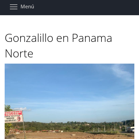
Pasar
Toggle menu visibility
Menú
al
contenido
principal
Gonzalillo en Panama
Norte