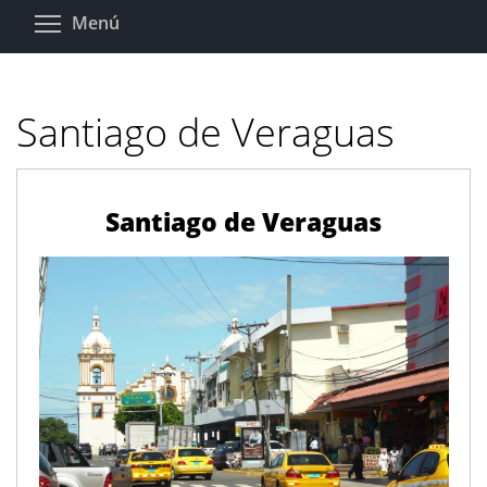
Pasar
Toggle menu visibility
Menú
al
contenido
principal
Santiago de Veraguas
Santiago de Veraguas