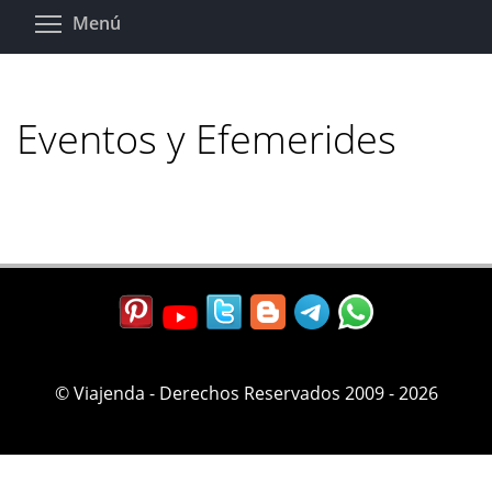
Pasar
Toggle menu visibility
Menú
al
contenido
principal
Eventos y Efemerides
© Viajenda - Derechos Reservados 2009 - 2026