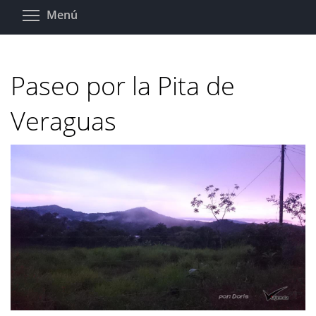
Pasar
Toggle menu visibility
Menú
al
contenido
principal
Paseo por la Pita de
Veraguas