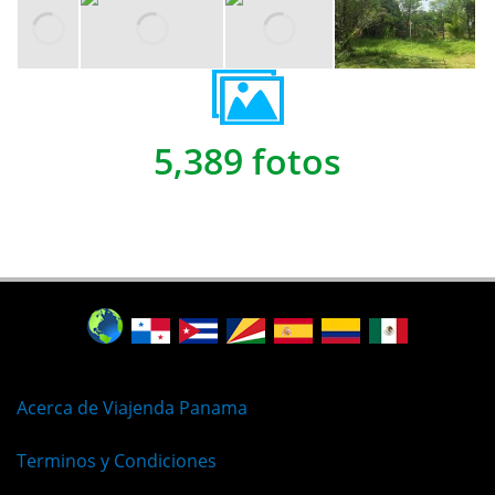
5,389 fotos
Acerca de Viajenda Panama
Terminos y Condiciones