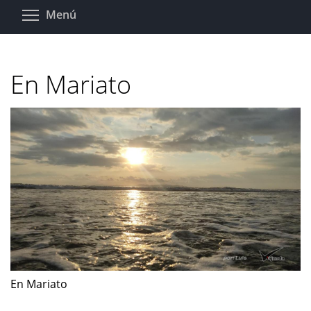
Pasar
Toggle menu visibility
Menú
al
contenido
principal
En Mariato
En Mariato