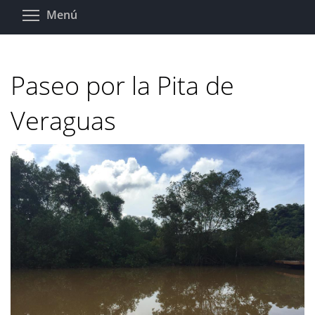
Pasar
Toggle menu visibility
Menú
al
contenido
principal
Paseo por la Pita de
Veraguas