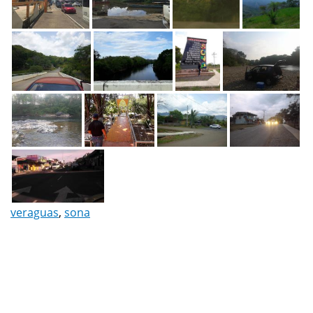
veraguas
,
sona