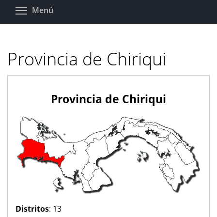
Pasar
Toggle menu visibility
Menú
al
contenido
principal
Provincia de Chiriqui
Provincia de Chiriqui
Distritos
: 13