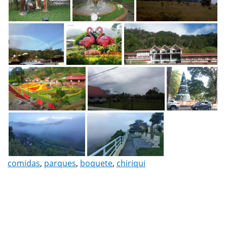
comidas
,
parques
,
boquete
,
chiriqui