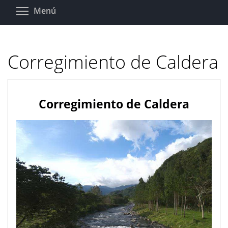
Pasar
Toggle menu visibility
Menú
al
contenido
principal
Corregimiento de Caldera
Corregimiento de Caldera