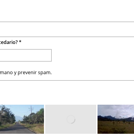
ecedario?
*
humano y prevenir spam.