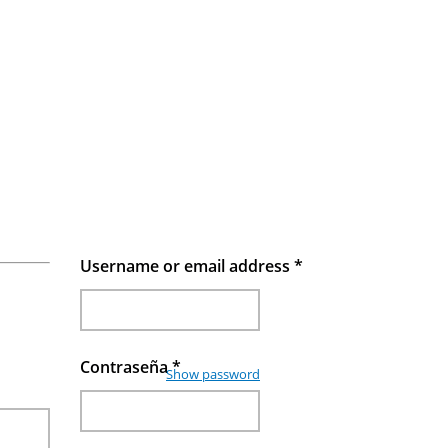
Username or email address
*
Contraseña
*
Show password