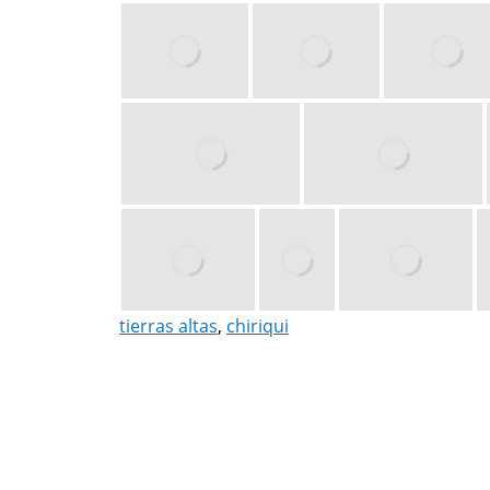
tierras altas
,
chiriqui