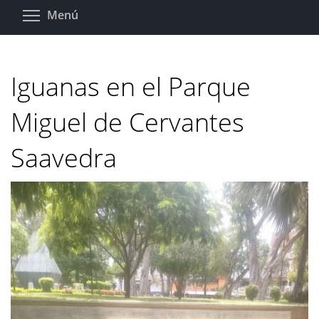
Pasar
Toggle menu visibility
Menú
al
contenido
principal
Iguanas en el Parque
Miguel de Cervantes
Saavedra