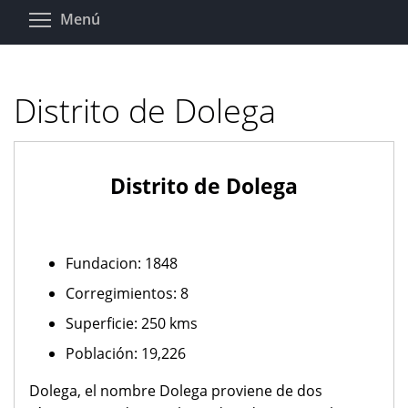
Pasar
Toggle menu visibility
Menú
al
contenido
principal
Distrito de Dolega
Distrito de Dolega
Fundacion: 1848
Corregimientos: 8
Superficie: 250 kms
Población: 19,226
Dolega, el nombre Dolega proviene de dos