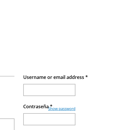
Username or email address
*
Contraseña
*
Show password