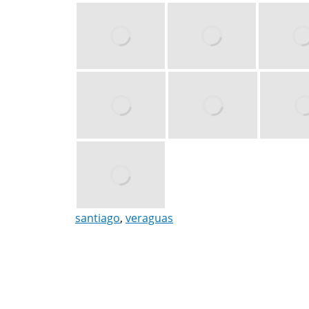
santiago
,
veraguas