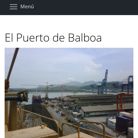
Pasar
Toggle menu visibility
Menú
al
contenido
principal
El Puerto de Balboa