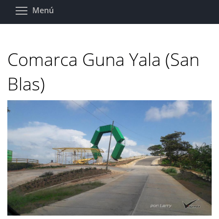
Pasar
Toggle menu visibility
Menú
al
contenido
principal
Comarca Guna Yala (San
Blas)