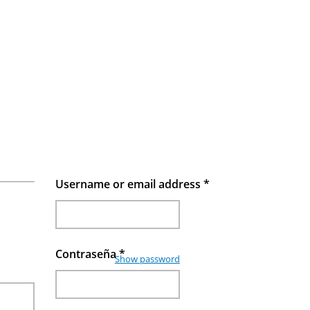
Username or email address
*
Contraseña
*
Show password