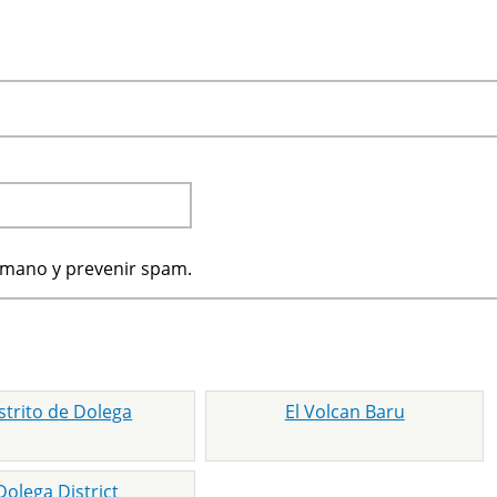
humano y prevenir spam.
strito de Dolega
El Volcan Baru
Dolega District