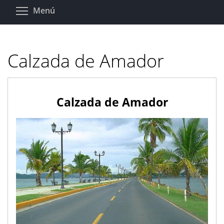
Pasar
Toggle menu visibility
Menú
al
contenido
principal
Calzada de Amador
Calzada de Amador