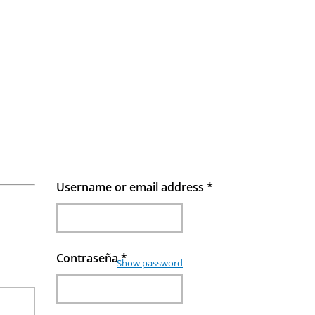
Username or email address
*
Contraseña
*
Show password