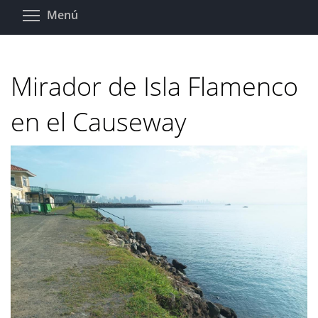
Pasar
Toggle menu visibility
Menú
al
contenido
principal
Mirador de Isla Flamenco
en el Causeway