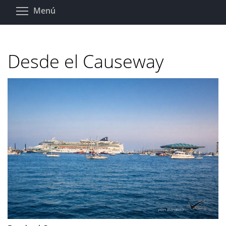
Pasar
Toggle menu visibility
Menú
al
contenido
principal
Desde el Causeway