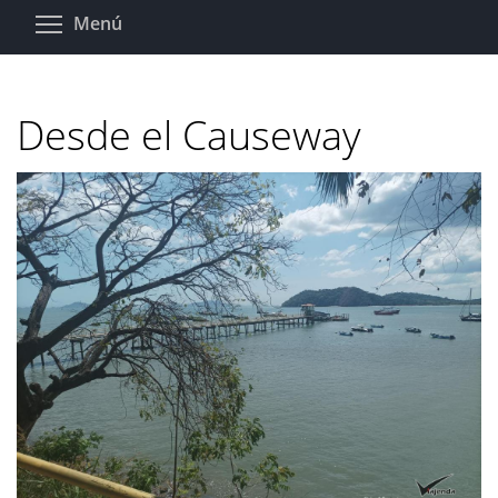
Pasar
Toggle menu visibility
Menú
al
contenido
principal
Desde el Causeway