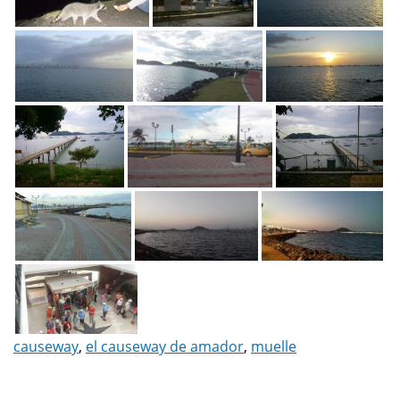
causeway
,
el causeway de amador
,
muelle