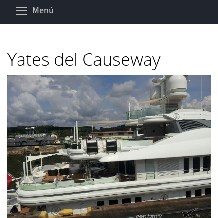
Pasar
Toggle menu visibility
Menú
al
contenido
principal
Yates del Causeway