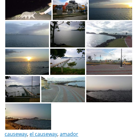
causeway
,
el causeway
,
amador