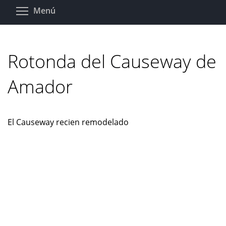
Pasar
Toggle menu visibility
Menú
al
contenido
principal
Rotonda del Causeway de
Amador
El Causeway recien remodelado