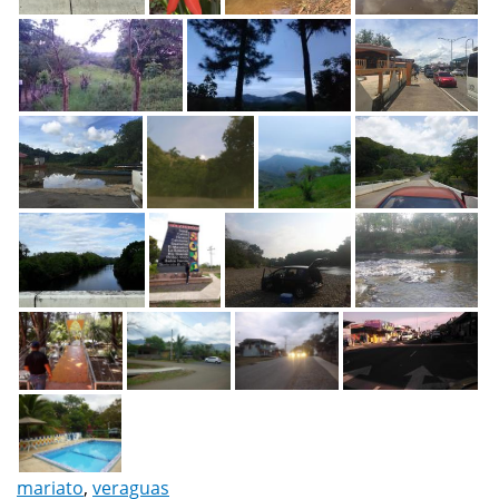
mariato
,
veraguas