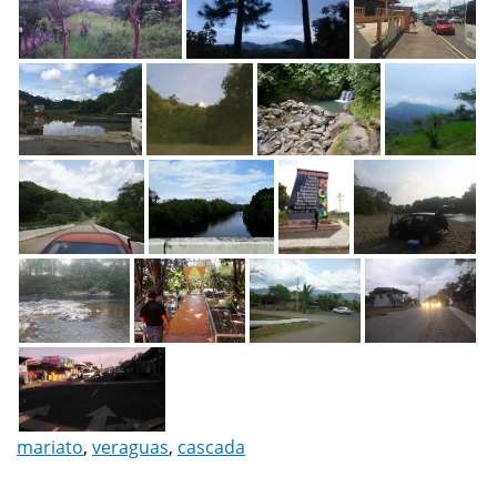
mariato
,
veraguas
,
cascada