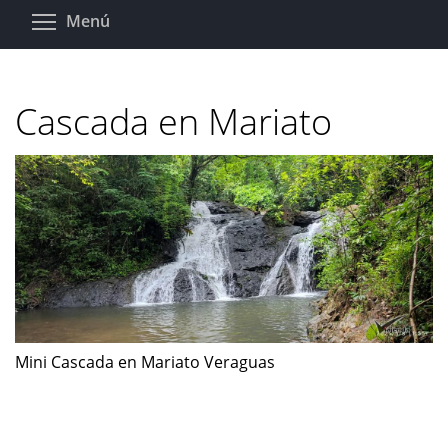
Pasar
Toggle menu visibility
Menú
al
contenido
principal
Cascada en Mariato
Mini Cascada en Mariato Veraguas