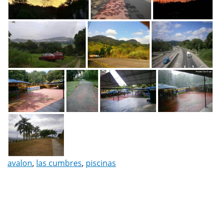
avalon
,
las cumbres
,
piscinas