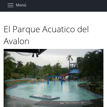
Pasar
Toggle menu visibility
Menú
al
contenido
principal
El Parque Acuatico del
Avalon