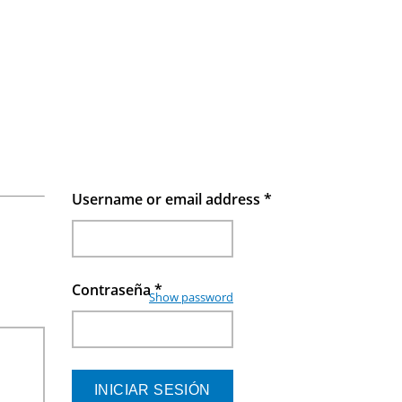
Username or email address
*
Contraseña
*
Show password