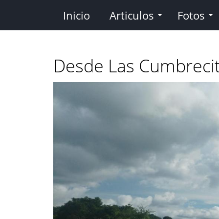
Pasar
Inicio
Articulos
Fotos
al
contenido
principal
Desde Las Cumbreci