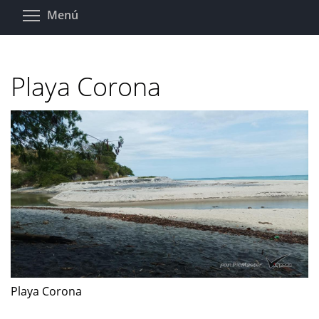
Pasar
Toggle menu visibility
Menú
al
contenido
principal
Playa Corona
Playa Corona