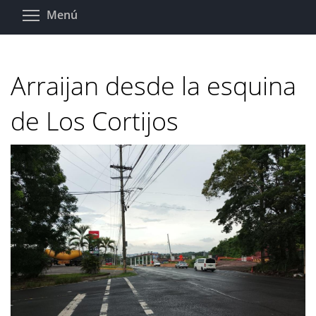
Pasar
Toggle menu visibility
Menú
al
contenido
principal
Arraijan desde la esquina
de Los Cortijos