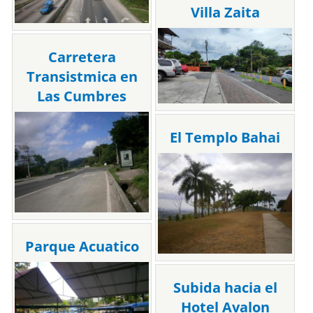
Villa Zaita
Carretera
Transistmica en
Las Cumbres
El Templo Bahai
Parque Acuatico
Subida hacia el
Hotel Avalon