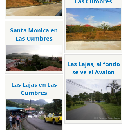
Las Cumbres
Santa Monica en
Las Cumbres
Las Lajas, al fondo
se ve el Avalon
Las Lajas en Las
Cumbres