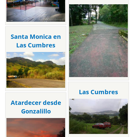
Santa Monica en
Las Cumbres
Las Cumbres
Atardecer desde
Gonzalillo