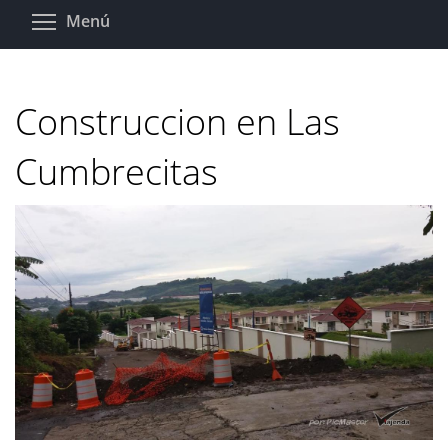
Pasar
Toggle menu visibility
Menú
al
contenido
principal
Construccion en Las
Cumbrecitas