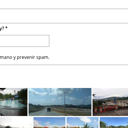
 y?
*
humano y prevenir spam.