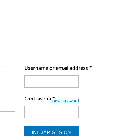
Username or email address
*
Contraseña
*
Show password