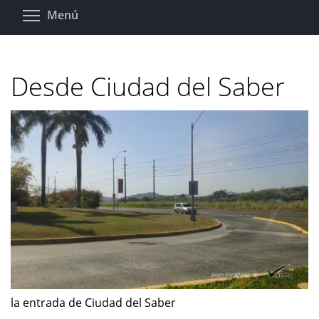
Pasar
Toggle menu visibility
Menú
al
contenido
principal
Desde Ciudad del Saber
la entrada de Ciudad del Saber