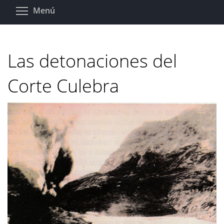
Pasar
Toggle menu visibility
Menú
al
contenido
principal
Las detonaciones del
Corte Culebra