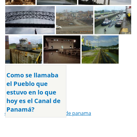
Como se llamaba
el Pueblo que
estuvo en lo que
hoy es el Canal de
Panamá?
canal de panama
,
el canal de panama