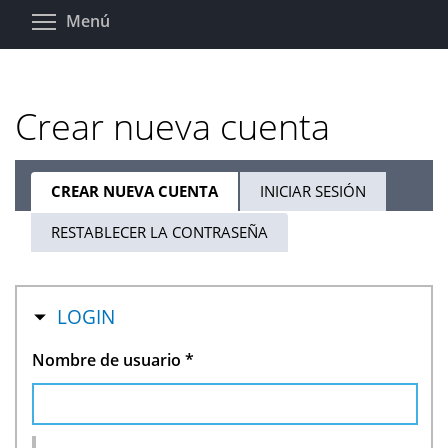
Pasar
Toggle menu visibility
Menú
al
contenido
principal
Crear nueva cuenta
CREAR NUEVA CUENTA
(SOLAPA
INICIAR SESIÓN
Solapas
ACTIVA)
RESTABLECER LA CONTRASEÑA
principales
OCULTAR
LOGIN
Nombre de usuario
*