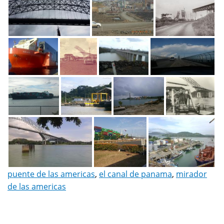
puente de las americas
,
el canal de panama
,
mirador
de las americas