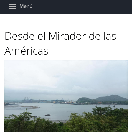
Pasar
Toggle menu visibility
Menú
al
contenido
principal
Desde el Mirador de las
Américas