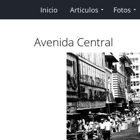
Pasar
Inicio
Articulos
Fotos
al
contenido
principal
Avenida Central