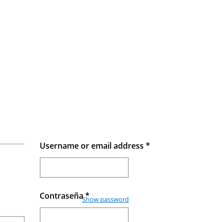
Username or email address
*
Contraseña
*
Show password