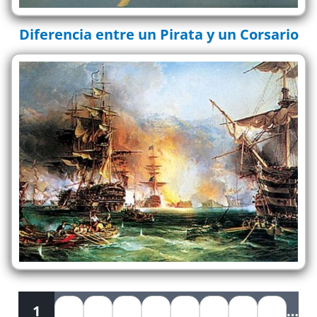
Diferencia entre un Pirata y un Corsario
Páginas
1
2
3
4
5
6
7
8
9
…