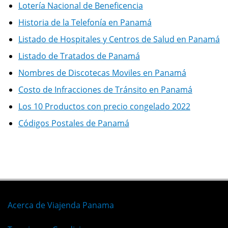
Lotería Nacional de Beneficencia
Historia de la Telefonía en Panamá
Listado de Hospitales y Centros de Salud en Panamá
Listado de Tratados de Panamá
Nombres de Discotecas Moviles en Panamá
Costo de Infracciones de Tránsito en Panamá
Los 10 Productos con precio congelado 2022
Códigos Postales de Panamá
Acerca de Viajenda Panama