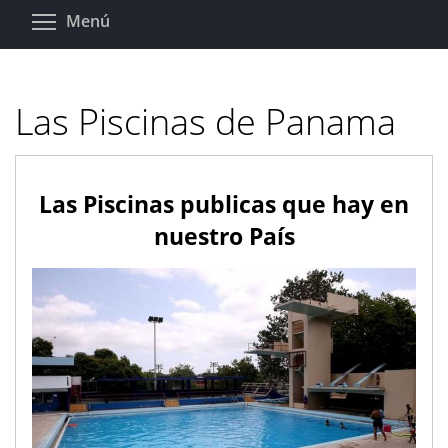
Pasar
Toggle menu visibility
Menú
al
contenido
principal
Las Piscinas de Panama
Las Piscinas publicas que hay en
nuestro País