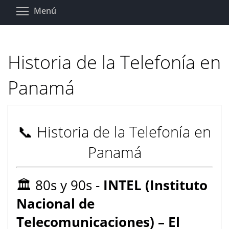
Pasar
Toggle menu visibility
Menú
al
contenido
principal
Historia de la Telefonía en
Panamá
📞 Historia de la Telefonía en
Panamá
🏛️ 80s y 90s -
INTEL (Instituto
Nacional de
Telecomunicaciones) – El