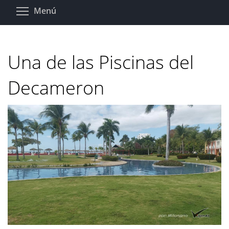
Pasar
Toggle menu visibility
Menú
al
contenido
principal
Una de las Piscinas del
Decameron