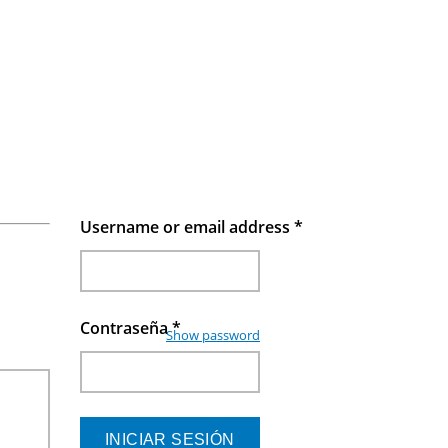
Username or email address
*
Contraseña
*
Show password