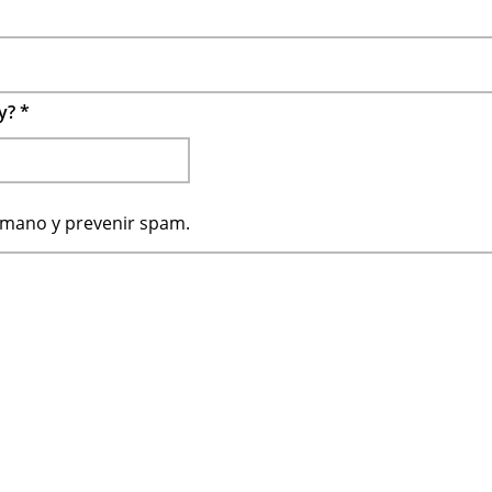
 y?
*
humano y prevenir spam.