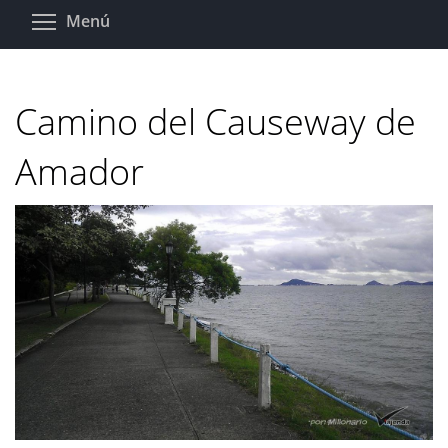
Pasar
Toggle menu visibility
Menú
al
contenido
principal
Camino del Causeway de
Amador