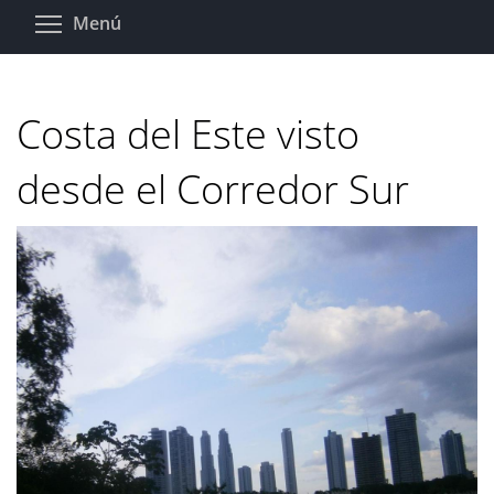
Pasar
Toggle menu visibility
Menú
al
contenido
principal
Costa del Este visto
desde el Corredor Sur