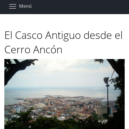
Pasar
Toggle menu visibility
Menú
al
contenido
principal
El Casco Antiguo desde el
Cerro Ancón