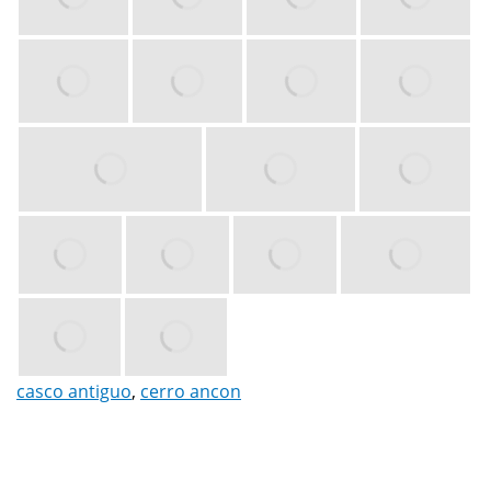
casco antiguo
,
cerro ancon