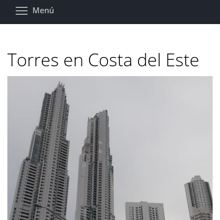
Pasar
Toggle menu visibility
Menú
al
contenido
principal
Torres en Costa del Este