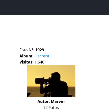
Foto N°:
1929
Album:
Herrera
Visitas:
1,640
Autor:
Marvin
72 Fotos