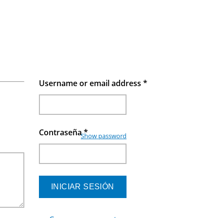
Username or email address
*
Contraseña
*
Show password